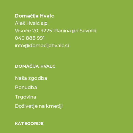
Domačija Hvalc
Aleš Hvalc s.p.
Visoče 20, 3225 Planina pri Sevnici
040 888 991
info@domacijahvalc.si
DOMAČIJA HVALC
Naša zgodba
Ponudba
Trgovina
Doživetje na kmetiji
KATEGORIJE