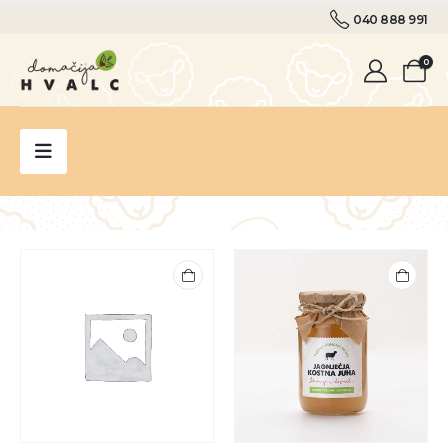
040 888 991
0