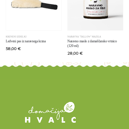
različic.
različic.
Možnosti
Možnosti
lahko
lahko
izberete
izberete
na
na
strani
strani
izdelka
izdelka
KRZNENI IZDELKI
NARAVNA "TALLOW" MAZILA
Ledveni pas iz naravnega krzna
Naravno maslo z damaščansko vrtnico
(120 ml)
58,00
€
28,00
€