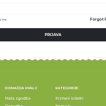
Forgot 
i me
PRIJAVA
DOMAČIJA HVALC
KATEGORIJE
Naša zgodba
Krzneni izdelki