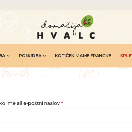
BA
PONUDBA
KOTIČEK MAME FRANCKE
SPLE
Zahtevano
o ime ali e-poštni naslov
*
tevano