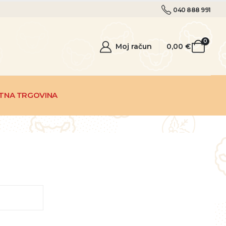
040 888 991
0
Moj račun
0,00
€
TNA TRGOVINA