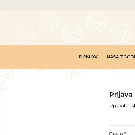
DOMOV
NAŠA ZGOD
Prijava
Uporabnišk
Zah
Geslo
*